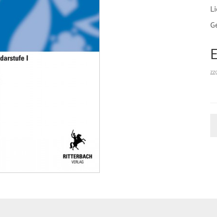
Li
G
zz
A