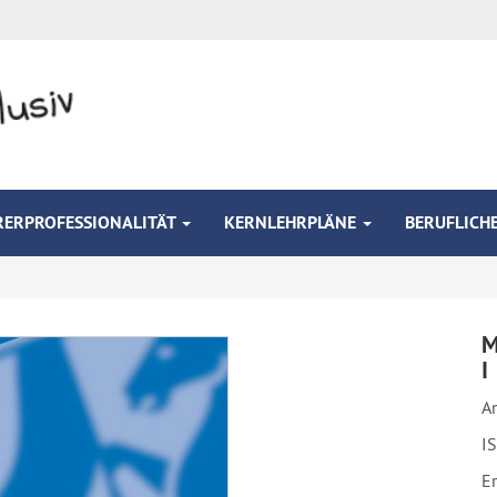
RERPROFESSIONALITÄT
KERNLEHRPLÄNE
BERUFLICH
M
I
Ar
I
E