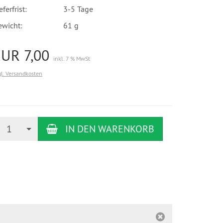
eferfrist:
3-5 Tage
ewicht:
61 g
EUR 7,00
inkl. 7 % MwSt
gl. Versandkosten
nzahl
1
IN DEN WARENKORB