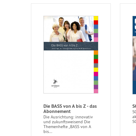
Die BASS von A bis Z - das
S
Abonnement
S
ak
Die Ausrichtung: innovativ
S
und zukunftsweisend Die
Themenhefte „BASS von A
bis...