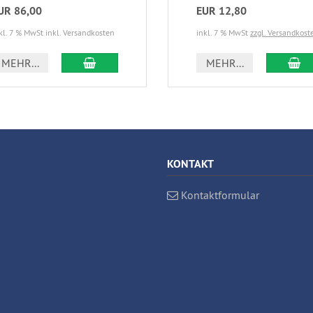
UR 86,00
EUR 12,80
kl. 7 % MwSt inkl. Versandkosten
inkl. 7 % MwSt
zzgl. Versandkost
IN DEN WARENKORB
IN
MEHR...
MEHR...
KONTAKT
Kontaktformular