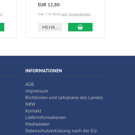
EUR 12,80
en
inkl. 7 % MwSt
zzgl. Versandkosten
 DEN WARENKORB
IN DEN WARENKORB
MEHR...
INFORMATIONEN
AGB
Impressum
Richtlinien und Lehrpläne des Landes
NRW
Kontakt
Lieferinformationen
Mediadaten
Datenschutzerklärung nach der EU-